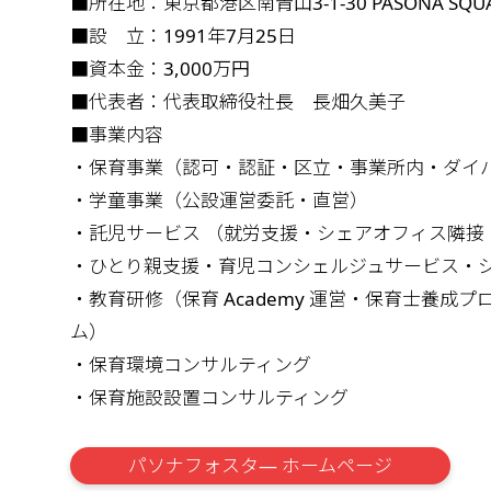
■所在地：東京都港区南青山3-1-30 PASONA SQU
■設 立：1991年7月25日
■資本金：3,000万円
■代表者：代表取締役社長 長畑久美子
■事業内容
・保育事業（認可・認証・区立・事業所内・ダイ
・学童事業（公設運営委託・直営）
・託児サービス （就労支援・シェアオフィス隣接
・ひとり親支援・育児コンシェルジュサービス・
・教育研修（保育 Academy 運営・保育士養成
ム）
・保育環境コンサルティング
・保育施設設置コンサルティング
パソナフォスタ― ホームページ