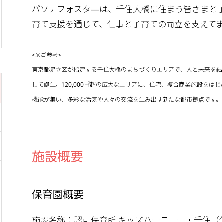
パソナフォスタ―は、千住大橋に住まう皆さまと
育て支援を通じて、仕事と子育ての両立を支えて
<※ご参考>
東京都足立区が指定する千住大橋のまちづくりエリアで、人と未来を結
して誕生。120,000㎡超の広大なエリアに、住宅、複合商業施設を
機能が集い、多彩な活気や人々の交流を生み出す新たな都市拠点です。
施設概要
保育園概要
施設名称：認可保育所 キッズハーモニー・千住（