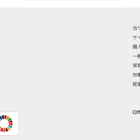
当
サ
個
一
保
労
就
Off