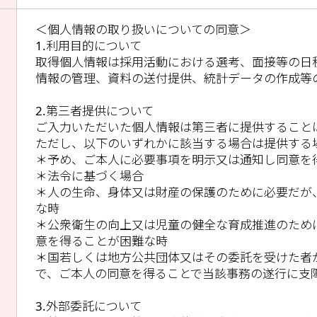
＜個人情報の取り扱いについての同意＞
1.利用目的について
取得個人情報は採用活動における選考、面接等の日
情報の管理、資料の送付提供、統計データの作成等
2.第三者提供について
ご入力いただいた個人情報は第三者に提供すること
ただし、以下のいずれかに該当する場合は提供する
＊予め、ご本人に必要事項を明示又は通知し同意を
＊法令に基づく場合
＊人の生命、身体又は財産の保護のために必要だが
な時
＊公衆衛生の向上又は児童の健全な育成推進のため
意を得ることが困難な時
＊国若しくは地方公共団体又はその委託を受けた者
で、ご本人の同意を得ることで当該事務の遂行に支
3.外部委託について