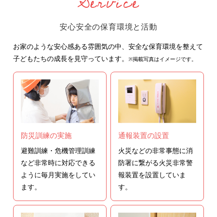
Service
安心安全の保育環境と活動
お家のような安心感ある雰囲気の中、安全な保育環境を整えて
子どもたちの成長を見守っています。
※掲載写真はイメージです。
防災訓練の実施
通報装置の設置
避難訓練・危機管理訓練
火災などの非常事態に消
など非常時に対応できる
防署に繋がる火災非常警
ように毎月実施をしてい
報装置を設置していま
ます。
す。