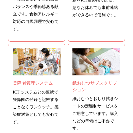
動をICT連絡帳で配信。
バランスや季節感ある献
急なお休みでも事前連絡
立です。食物アレルギー
ができるので便利です。
対応の自園調理で安心で
す。
登降園管理システム
紙おむつサブスクリプ
ション
ICT システムとの連携で
紙おむつとおしり拭きシ
登降園の登録も記帳する
ートの定額制サービスを
ことなくワンタッチ。感
ご用意しています。購入
染症対策としても安心で
などの準備はご不要で
す。
す。