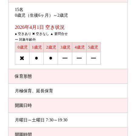
15名
0歳児（生後6ヶ月）～2歳児
2026年4月1日 空き状況
● 空きあり ✖ 空きなし ▲ 要問合せ
ー 対象年齢外
0歳児
1歳児
2歳児
3歳児
4歳児
5歳児
●
●
✖
ー
ー
ー
保育形態
月極保育、延長保育
開園日時
月曜日～土曜日 7:30～19:30
開園時間