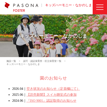
キッズハーモニー・なかのしま
キッズハーモニー・なかのしま
施設一覧
>
認可・認証保育所・区立保育室一覧
>
キッズハーモニー・なかのしま
園のお知らせ
2026.04｜
空き状況のお知らせ（定員欄にて）
2025.06｜
【読売新聞】スイカ贈呈式の参加
2024.06｜
『ISO 9001』認証取得のお知らせ