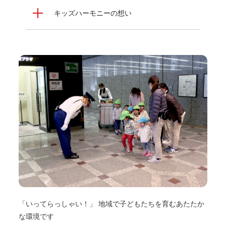
キッズハーモニーの想い
観光船の船長さんと乗船の方と笑顔で手をふってご挨拶し
お散
たたか
ます
を育