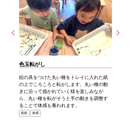
Prev
Next
色玉転がし
お
ちて
絵の具をつけた丸い種をトレイに入れた紙
お米
くし
の上でころころと転がします。丸い種の動
すく
みな
きに沿って描かれていく様を楽しみなが
学び
気づ
ら、丸い種を転がそうと手の動きを調整す
で、
ることで体感も養われます。
ぴか
視覚
体感
視覚