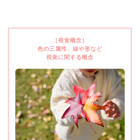
［視覚概念］
色の三属性、線や形など
視覚に関する概念