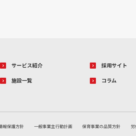
た場合を除いて、クッキーによって個人を特定できる
6.個人情報の開示、訂正、削除について
個人情報保護法に基づく、利用目的の通知、開示、
停止、消去及び第三者への提供の停止、第三者提供記
う)について当社は、下記の相談、苦情窓口が対応い
は、ご本人確認とご請求内容等が必要になりますの
うえお申出いただきます。また、次のいずれかに該当
なりません。
＊選考に関する情報、及び法令又は会社の諸規則に
サービス紹介
採用サイト
＊本人又は第三者の生命、身体、財産その他の権利
＊当社の業務の適正な実施に著しい支障を及ぼす恐
施設一覧
＊他の法令に違反することとなる場合
コラム
7.個人情報のお問合せ窓口
相談、苦情については、当社個人情報保護管理者宛
---------------------------------------------
株式会社パソナフォスター
個人情報保護管理者 管理本部 DX戦略部長
情報保護方針
一般事業主行動計画
保育事業の品質方針
労
〒107-0062 東京都港区南青山3-1-30 PASONA SQU
E-MAIL : privacy@pasonafoster.co.jp