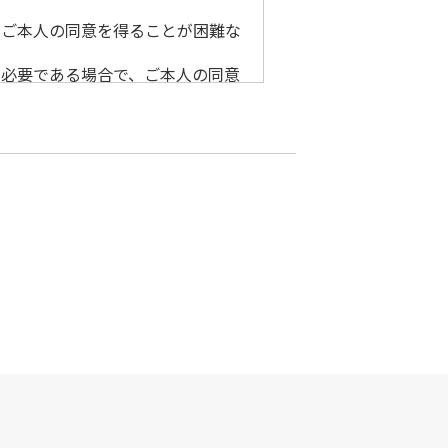
、ご本人の同意を得ることが困難な
に必要である場合で、ご本人の同意
が法定事務の遂行に協力する場合
障を及ぼす時
先に個人情報を委託する場合があり
で、何ら強制するものではありませ
、利用目的に記載されたサービスを
を充実し、より便利に利用していた
合があります。予めご本人の承諾を得