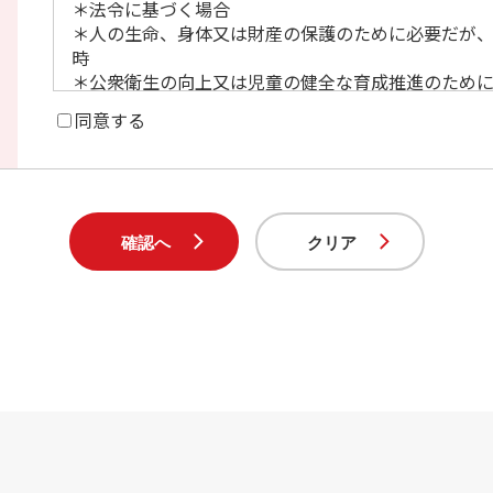
＊法令に基づく場合
＊人の生命、身体又は財産の保護のために必要だが
時
＊公衆衛生の向上又は児童の健全な育成推進のため
を得ることが困難な時
同意する
＊国若しくは地方公共団体又はその委託を受けた者
で、ご本人の同意を得ることで当該事務の遂行に支
3.外部委託について
当社が定める個人情報保護体制の水準を満たす委託
ます。
4.個人情報の任意性について
個人情報を提供していただくことは任意によるもの
ん。ただし、個人情報を提供いただけない場合には
ご利用できないことをご了承ください。
5.クッキー(Cookie)の使用について
当社ホームページでは、ご提供する情報やサービス
だく等のために、クッキー(Cookie)を使用する場