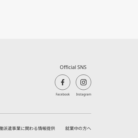
情報を得ることはありません。
内容の訂正、追加又は削除、利用の
録の開示(以下、「開示等」とい
たします。開示等のご依頼に際して
で、当社所定の必要書類にご記入の
する場合には、開示等の対象には
違反する行為の調査に関わる情報
Official SNS
権益を害する恐れがある場合
れがある場合
Facebook
Instagram
てに文書でお申し出下さい。
働派遣事業に関わる情報提供
就業中の方へ
ARE