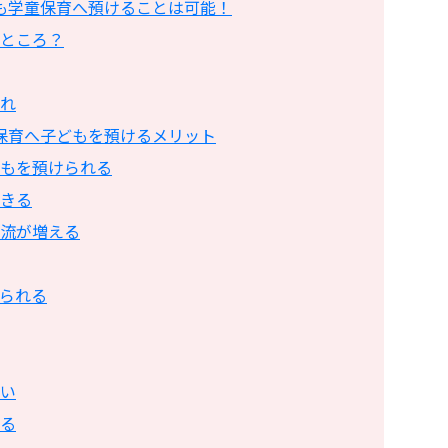
も学童保育へ預けることは可能！
ところ？
れ
保育へ子どもを預けるメリット
もを預けられる
きる
流が増える
られる
い
る