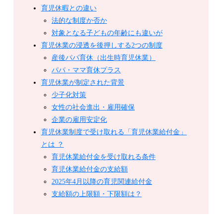
育児休暇との違い
法的な制度か否か
対象となる子どもの年齢にも違いが
育児休業の浸透を後押しする2つの制度
産後パパ育休（出生時育児休業）
パパ・ママ育休プラス
育児休業が制定された背景
少子化対策
女性の社会進出・雇用確保
企業の雇用安定化
育児休業制度で受け取れる「育児休業給付金」
とは ？
育児休業給付金を受け取れる条件
育児休業給付金の支給額
2025年4月以降の育児関連給付金
支給額の上限額・下限額は？