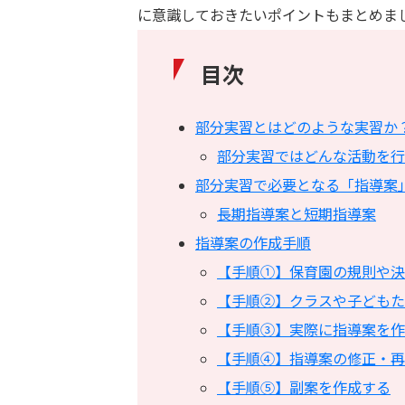
に意識しておきたいポイントもまとめま
目次
部分実習とはどのような実習か
部分実習ではどんな活動を行
部分実習で必要となる「指導案
長期指導案と短期指導案
指導案の作成手順
【手順①】保育園の規則や決
【手順②】クラスや子どもた
【手順③】実際に指導案を作
【手順④】指導案の修正・再
【手順⑤】副案を作成する