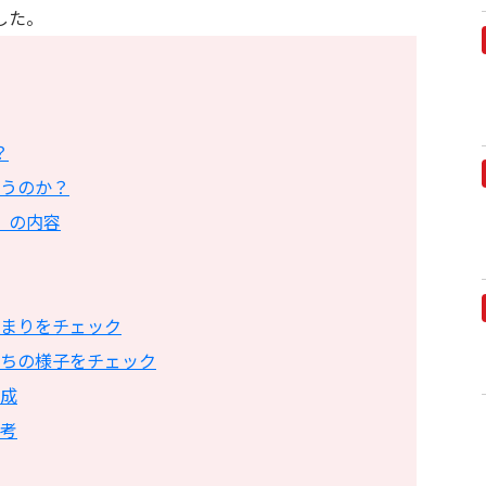
した。
？
うのか？
」の内容
まりをチェック
ちの様子をチェック
成
考