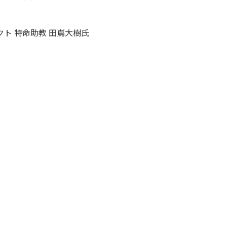
ト 特命助教 田嶌大樹氏