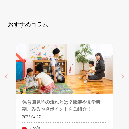
おすすめコラム
Prev
N
保育園見学の流れとは？服装や見学時
期、みるべきポイントをご紹介！
2022.04.27
その他