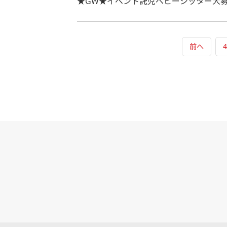
★GW★イベント託児ベビーシッター大
前へ