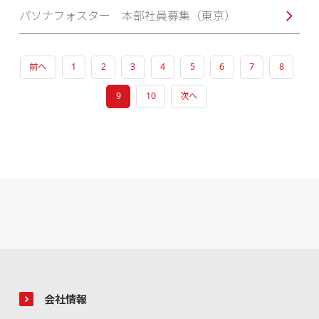
パソナフォスター 本部社員募集（東京）
前へ
1
2
3
4
5
6
7
8
9
10
次へ
会社情報