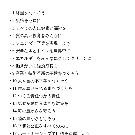
・1.貧困をなくそう
・2.飢餓をゼロに
・3.すべての人に健康と福祉を
・4.質の高い教育をみんなに
・5.ジェンダー平等を実現しよう
・6.安全な水とトイレを世界中に
・7.エネルギーをみんなにそしてクリーンに
・8.働きがいも経済成長も
・9.産業と技術革新の基盤をつくろう
・10.人や国の不平等をなくそう
・11.住み続けられるまちづくりを
・12.つくる責任つかう責任
・13.気候変動に具体的な対策を
・14.海の豊かさを守ろう
・15.陸の豊かさも守ろう
・16.平和と公正をすべての人に
・17.パートナーシップで目標を達成しよう