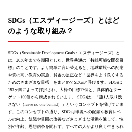
SDGs（エスディージーズ）とはど
のような取り組み？
SDGs（Sustainable Development Goals：エスディージーズ）と
は、2030年までを期限とした、世界共通の「持続可能な開発目
標」のことです。より簡単に言い替えると、地球環境への配慮
や質の高い教育の実施、貧困の是正など「世界をより良くする
ためのさまざまな目標」をまとめてSDGsと呼びます。SDGsは
193ヶ国によって採択され、大枠の目標17個と、具体的なター
ゲット169個から構成されています。 SDGsは、「誰1人取り残
さない（leave no one behind）」というコンセプトを掲げていま
す。このコンセプトの通り、SDGsは環境への配慮や教育レベ
ルの向上、飢餓や貧困の改善などさまざまな活動を通して、性
別や年齢、思想信条を問わず、すべての人がより良く生きられ