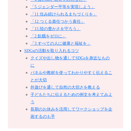
「5.ジェンダー平等を実現しよう」
「11.住み続けられるまちづくりを」
「12.つくる責任つかう責任」
「15.陸の豊かさを守ろう」
「2.飢餓をゼロに」
「3.すべての人に健康と福祉を」
SDGsの活動を取り入れるコツ
クイズや出し物を通してSDGsを身近なもの
に
パネルや教材を使ってわかりやすく伝えるこ
とが大切
外遊びを通して自然の大切さを教える
子どもたちに伝えるための例文を考えてみよ
う
長期のお休みを活用してワークショップを企
画するのも手