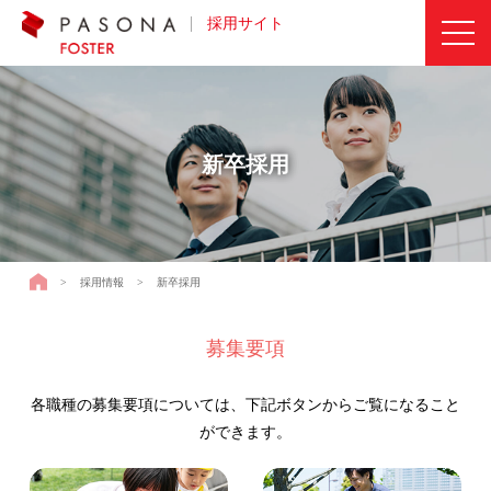
採用サイト
新卒採用
採用サイトTOPページ
>
採用情報
>
新卒採用
募集要項
各職種の募集要項については、下記ボタンからご覧になること
ができます。