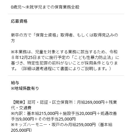
0歳児～未就学児までの保育業務全般
応募資格
新卒の方で「保育士資格」取得者、もしくは取得見込みの
方
※本業務は、児童を対象とする業務に該当するため、令和
８年12月25日までに施行予定の「こども性暴力防止法」に
基づき、特定性犯罪の前科がないことが採用条件となりま
す。（詳細は選考過程にて書面によりご説明します。）
給与
※地域係数有り
【関東】認可・認証・区立保育所：月給269,000円＋残業
代・交通費
※内訳：基本給215,000円＋施設手当20,000円＋処遇改善
手当9,000円＋その他手当25,000円
※キッズハーモニー・坂戸のみ月給259,000円（基本給
205,000円）