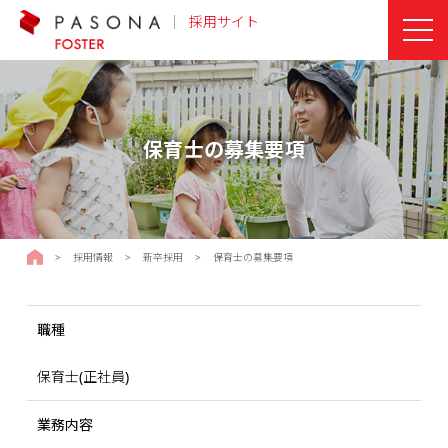
採用サイト
保育士の募集要項
採用サイトTOPページ
>
採用情報
>
新卒採用
>
保育士の募集要項
職種
保育士(正社員)
業務内容